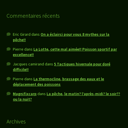
Commentaires récents
Eric Girard
dans
On a éclairci pour vous 8 mythes sur la
pêche!!
Pierre
dans
La Lotte, cette mal aimée!! Poisson sportif par
excellence!!
Jacques camirand
dans
5 Tactiques hivernale pour doré
difficile!!
Pierre
dans
La thermocline, brassage des eaux et le
déplacement des poissons
Magnifixcarp
dans
La pêche, le matin? l’après-midi? le soir??
ou la nuit?
Archives