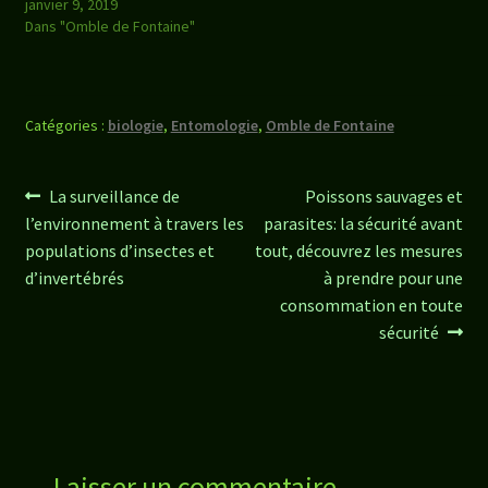
janvier 9, 2019
Dans "Omble de Fontaine"
Catégories :
biologie
,
Entomologie
,
Omble de Fontaine
Navigation
Article
Article
La surveillance de
Poissons sauvages et
précédent :
suivant :
l’environnement à travers les
parasites: la sécurité avant
de
populations d’insectes et
tout, découvrez les mesures
l’article
d’invertébrés
à prendre pour une
consommation en toute
sécurité
Laisser un commentaire