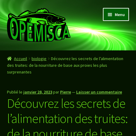
Aller
Aller
Menu
à
au
la
contenu
navigation
Accueil
Accueil
biologie
Découvrez les secrets de l’alimentation
des truites: de la nourriture de base aux proies les plus
Boutique
surprenantes
Panier
Publié le
janvier 28, 2023
par
Pierre
—
Laisser un commentaire
Découvrez les secrets de
Valider Commande
l’alimentation des truites:
de la nourriture de base