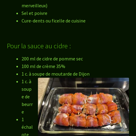
merveilleux)
Sel et poivre
Cure-dents ou ficelle de cuisine
Pour la sauce au cidre :
200 ml de cidre de pomme sec
100 ml de crème 35%
1 c. à soupe de moutarde de Dijon
1 c. à
soup
e de
beurr
e
1
échal
ote