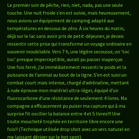
Le premier soir de pêche, rien, niet, nada, pas une seule
touche. Une nuit froide s’en est suivie, mais heureusement,
nous avions un équipement de camping adapté aux
températures en dessous de zéro. À six heures du matin,
déjà sur le lac sans avoir pris de petit-déjeuner, je devais
ressentir cette prise qui transforme un voyage ordinaire en
souvenir inoubliable. Vers 7 h, une légère secousse, un ‘toc
toc’ presque imperceptible, aurait pu passer inaperçue.
Une fois ferré, j’ai immédiatement ressenti le poids et la
puissance de l’animal au bout de la ligne. S’en est suivi un
combat court mais intense, chargé d’adrénaline, mettant
à rude épreuve mon matériel ultra-léger, équipé d’un
fluorocarbone d’une résistance de seulement 4 livres. Ma
compagne a efficacement pu puiser ma capture qui à ma
surprise fit osciller la balance entre 4 et 5 livres!!! Une
truite moucheté trophée en territoire libre encore une
fois!! (Technique utilisée drop shot avec un vers naturel en
me laissant dériver sur le hot spot).