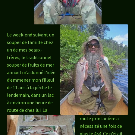
Le week-end suivant un
souper de famille chez
un de mes beaux-
frères, le traditionnel
souper de fruits de mer
annuel m’a donné l’idée
d’emmener mon filleul
de 11 ans à la pêche le
lendemain, dans un lac
à environ une heure de
route de chez lui. La
route printanière a
nécessité une fois de
plus le 4×4. Ce n’était