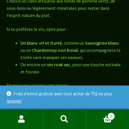
Choisis un cidre artisanal aux notes de pomme verte, de
sous-bois ou légèrement minérales pour rester dans
l’esprit nature du plat.
Si tu préfères le vin, opte pour :
Un blanc vif et fruité
, comme un
Sauvignon blanc
ou un
Chardonnay non boisé
, qui accompagnera la
truite sans masquer ses saveurs.
Ou encore un
vin rosé sec
, pour une touche estivale
et florale.
Et pour une version sans alcool :
Frais d'envoi gratuit avec tout achat de 75$ ou plus
Une
eau pétillante aromatisée à la pomme ou au
Ignorer
citron
peut offrir une belle alternative
rafraîchissante.
0
Recherche
Recherche