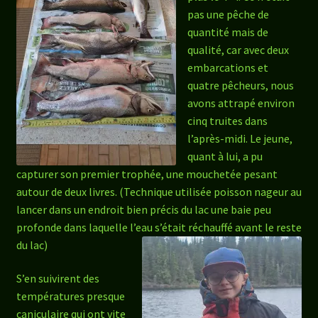
pas une pêche de
quantité mais de
qualité, car avec deux
embarcations et
quatre pêcheurs, nous
avons attrapé environ
cinq truites dans
l’après-midi. Le jeune,
quant à lui, a pu
capturer son premier trophée, une mouchetée pesant
autour de deux livres. (Technique utilisée poisson nageur au
lancer dans un endroit bien précis du lac une baie peu
profonde dans laquelle l’eau s’était réchauffé avant le reste
du lac)
S’en suivirent des
températures presque
caniculaire qui ont vite