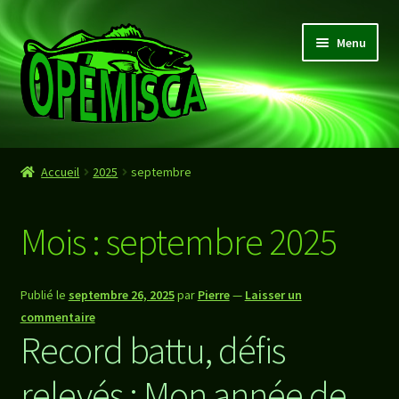
Aller
Aller
Menu
à
au
la
contenu
navigation
Accueil
Accueil
2025
septembre
Boutique
Mois :
septembre 2025
Panier
Valider Commande
Publié le
septembre 26, 2025
par
Pierre
—
Laisser un
commentaire
Record battu, défis
relevés : Mon année de