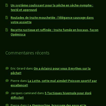
Un système coulissant pour la pêche en sèche-nymphe :
testé et approuvé
Roulades de truite mouchetée : l’élégance sauvage dans
votre assiette
Recette rustique et raffinée : truite fumée en bocaux, façon
Opémisca
Commentaires récents
Eric Girard
dans
On a éclairci pour vous 8 mythes sur la
pêche!!
Pierre
dans
La Lotte, cette mal aimée!! Poisson sportif par
excellence!!
Jacques camirand
dans
5 Tactiques hivernale pour doré
difficile!!
Pierre
dans
La thermocline, brassage des eaux et le