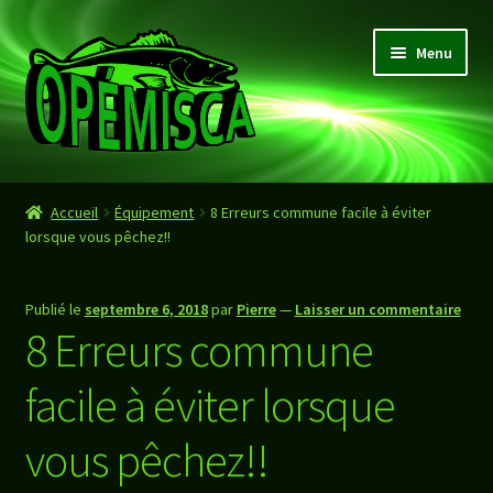
Aller
Aller
Menu
à
au
la
contenu
navigation
Accueil
Accueil
Équipement
8 Erreurs commune facile à éviter
lorsque vous pêchez!!
Boutique
Panier
Publié le
septembre 6, 2018
par
Pierre
—
Laisser un commentaire
8 Erreurs commune
Valider Commande
facile à éviter lorsque
vous pêchez!!