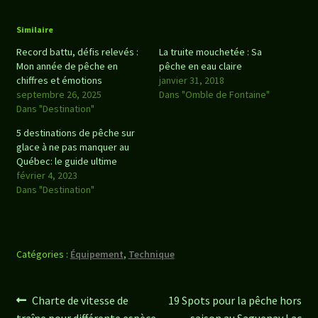
Similaire
Record battu, défis relevés :
La truite mouchetée : Sa
Mon année de pêche en
pêche en eau claire
chiffres et émotions
janvier 31, 2018
septembre 26, 2025
Dans "Omble de Fontaine"
Dans "Destination"
5 destinations de pêche sur
glace à ne pas manquer au
Québec: le guide ultime
février 4, 2023
Dans "Destination"
Catégories :
Équipement
,
Technique
Navigation
Article
Article
Charte de vitesse de
19 Spots pour la pêche hors
précédent :
suivant :
traîne pour différente espèce.
saison au Saguenay Lac