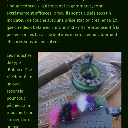
« balanced scud », qui imitent les gammares, sont
extrêmement efficaces lorsqu’ils sont utilisés sous un
indicateur de touche avec une présentation très lente. Et
que dire des « balanced chironomid » ? Ils reproduisent à la
perfection les larves de diptères et sont redoutablement
efficaces sous un indicateur.
Les mouches
de type
‘Balanced’ se
révèlent être
un outil
essentiel
pour tout
pêcheur à la
mouche. Leur
conception
unique