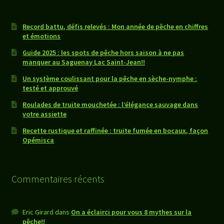
Record battu, défis relevés : Mon année de pêche en chiffres
et émotions
Guide 2025 : les spots de pêche hors saison à ne pas
manquer au Saguenay Lac Saint-Jean!!
Un système coulissant pour la pêche en sèche-nymphe :
testé et approuvé
Roulades de truite mouchetée : l’élégance sauvage dans
votre assiette
Recette rustique et raffinée : truite fumée en bocaux, façon
Opémisca
Commentaires récents
Eric Girard
dans
On a éclairci pour vous 8 mythes sur la
pêche!!