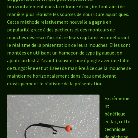
horizontalement dans la colonne d’eau, imitant ainsi de
manière plus réaliste les sources de nourriture aquatiques.
Cette méthode relativement nouvelle a gagné en
popularité grâce à des pêcheurs et des monteurs de
mouches désireux d’accroître leurs captures en améliorant
le réalisme de la présentation de leurs mouches. Elles sont
montées en utilisant un hameçon de type jig auquel on
ajoute un lest à l’avant (souvent une épingle avec une bille
de tungstène est utilisée) de manière à ce que la mouche se
maintienne horizontalement dans l’eau améliorant
drastiquement le réalisme de la présentation.
Extrêmeme
nt
bénéfique
en lac, cette
technique
de pêche se