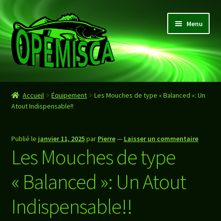
Aller
Aller
Menu
à
au
la
contenu
navigation
Accueil
Accueil
Équipement
Les Mouches de type « Balanced »: Un
Atout Indispensable!!
Boutique
Panier
Publié le
janvier 11, 2025
par
Pierre
—
Laisser un commentaire
Les Mouches de type
Valider Commande
« Balanced »: Un Atout
Indispensable!!