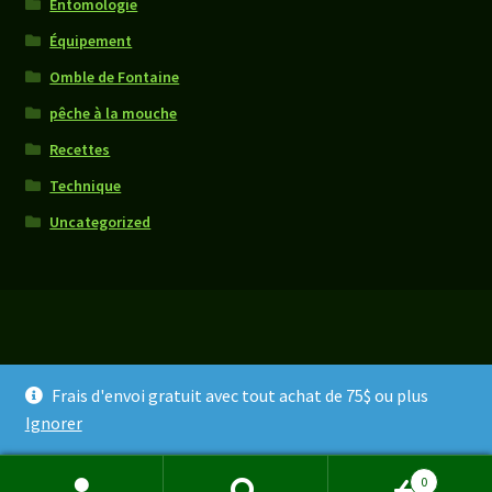
Entomologie
Équipement
Omble de Fontaine
pêche à la mouche
Recettes
Technique
Uncategorized
© Les Leurres Opémisca 2026
Frais d'envoi gratuit avec tout achat de 75$ ou plus
Built with WooCommerce
.
Ignorer
0