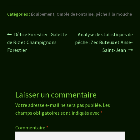
Catégories :
Équipement
,
Omble de Fontaine
,
pêche à la mouche
Navigation
Article
Article
Délice Forestier : Galette
Analyse de statistiques de
précédent :
suivant :
de Riz et Champignons
pêche : Zec Buteux et Anse-
de
Forestier
Saint-Jean
l’article
Laisser un commentaire
Votre adresse e-mail ne sera pas publiée.
Les
champs obligatoires sont indiqués avec
*
Commentaire
*